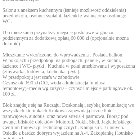
Salonu z aneksem kuchennym (istnieje możliwość oddzielenia)
przedpokoju, osobnej sypialni, łazienki z wanną oraz osobnego
WC.
D o mieszkania przynależy miejsc e postojowe w garażu
podziemnym za dodatkową opłatą 60 000 zł (opcjonalnie można
dokupić)
Mieszkanie wykończone, do wprowadzenia . Posiada balkon.
W pokojach i przedpokoju na podłogach- panele , w kuchni,
łazience i WC- płytki . Kuchnia w pełni umeblowana i wyposażona
(zmywarka, lodówka, kuchenka, płyta).
W przedpokoju jest szafa w zabudowie.
Czynsz ok. 690 zł (CO, woda administracja fundusz
remontowy)+media wg zużycia+ czynsz i miejsc e parkingowe ok.
100 zł.
Blok znajduje się na Ruczaju. Doskonałą i szybką komunikację we
wszystkich kierunkach Krakowa zapewniają liczne linie
tramwajowe, autobus, oraz nowa arteria 4 pasmowa. Biorąc pod
uwagę, bliskość obiektów: Motoroli, Nokii, Shell, Jagiellońskiego
Centrum Innowacji Technologicznych, Kampusu UJ i innych.
Osiedle z bardzo dobrym wyjazdem na A-4, Zakopiankę i lotnisko
w Balicach.