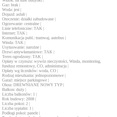
Widok: na inne budynki |
Gaz: brak |
Woda: jest |
Dojazd: asfalt |
Otoczenie: działki zabudowane |
Ogrzewanie: centralne |
Linie telefoniczne: TAK |
Internet: TAK |
Komunikacja publ.: tramwaj, autobus |
Winda: TAK |
Usytuowanie: narożne |
Drzwi antywłamaniowe: TAK |
Teren ogrodzony: TAK |
Opłaty w czynszu: wywóz nieczystości, Winda, monitoring,
fundusz remontowy, CO, administracja |
Opłaty wg liczników: woda, CO |
Rodzaj mieszkania: jednopoziomowe |
Garaż: miejsce parkingowe |
Okna: DREWNIANE NOWY TYP |
Balkon: duży |
Liczba balkonów: 1 |
Rok budowy: 2008 |
Liczba pokoi: 2 |
Liczba sypialni: 1 |
Podłogi pokoi: panele |