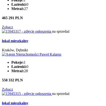
Pokoje:
1
Łazienki:
0
Metraż:
27
465 291 PLN
Zobacz
na sprzedaż
lokal mieszkalny
Kraków, Dębniki
Pokoje:
1
Łazienki:
0
Metraż:
28
558 332 PLN
Zobacz
na sprzedaż
lokal mieszkalny