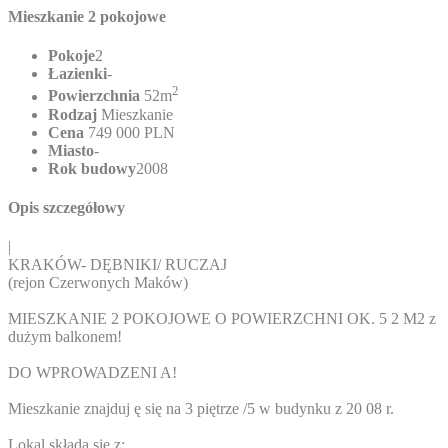
Mieszkanie 2 pokojowe
Pokoje
2
Łazienki
-
2
Powierzchnia
52m
Rodzaj
Mieszkanie
Cena
749 000 PLN
Miasto
-
Rok budowy
2008
Opis szczegółowy
|
KRAKÓW- DĘBNIKI/ RUCZAJ
(rejon Czerwonych Maków)
MIESZKANIE 2 POKOJOWE O POWIERZCHNI OK. 5 2 M2 z
dużym balkonem!
DO WPROWADZENI A!
Mieszkanie znajduj ę się na 3 piętrze /5 w budynku z 20 08 r.
Lokal składa się z: