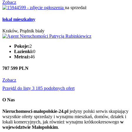
Zobacz
na sprzedaż
lokal mieszkalny
Kraków, Prądnik biały
Pokoje:
2
Łazienki:
0
Metraż:
46
707 599 PLN
Zobacz
Przejdź do listy 3 185 podobnych ofert
O Nas
Nieruchomosci-malopolskie-24.pl
jedyny polski serwis skupiający
wszystkie oferty sprzedaży i wynajmu mieszkań, domów, działek i
lokali komercyjnych, jak również wynajmu krótkookresowego
w
województwie Małopolskim
.