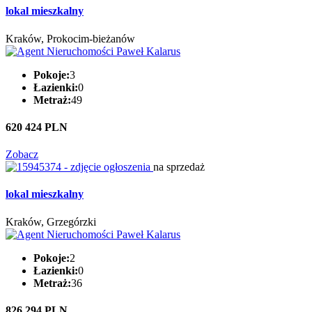
lokal mieszkalny
Kraków, Prokocim-bieżanów
Pokoje:
3
Łazienki:
0
Metraż:
49
620 424 PLN
Zobacz
na sprzedaż
lokal mieszkalny
Kraków, Grzegórzki
Pokoje:
2
Łazienki:
0
Metraż:
36
826 294 PLN