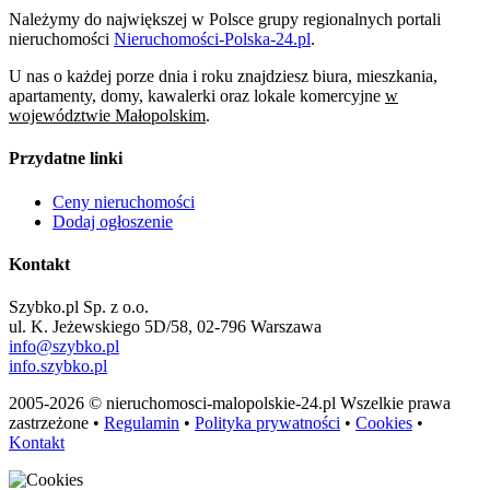
Należymy do największej w Polsce grupy regionalnych portali
nieruchomości
Nieruchomości-Polska-24.pl
.
U nas o każdej porze dnia i roku znajdziesz biura, mieszkania,
apartamenty, domy, kawalerki oraz lokale komercyjne
w
województwie Małopolskim
.
Przydatne linki
Ceny nieruchomości
Dodaj ogłoszenie
Kontakt
Szybko.pl Sp. z o.o.
ul. K. Jeżewskiego 5D/58, 02-796 Warszawa
info@szybko.pl
info.szybko.pl
2005-2026 © nieruchomosci-malopolskie-24.pl Wszelkie prawa
zastrzeżone •
Regulamin
•
Polityka prywatności
•
Cookies
•
Kontakt