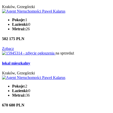
Kraków, Grzegórzki
Pokoje:
1
Łazienki:
0
Metraż:
26
502 175 PLN
Zobacz
na sprzedaż
lokal mieszkalny
Kraków, Grzegórzki
Pokoje:
2
Łazienki:
0
Metraż:
36
670 680 PLN