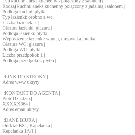
Typ kuchni: aneks kuchenny - połączony z salonem |
Rodzaj kuchni: aneks kuchenny połączony z jadalnią i salonem |
Podłoga kuchni: płytki |
Typ łazienki: osobno z wc |
Liczba łazienek: 1 |
Glazura łazienki: glazura |
Podłoga łazienki: płytki |
Wyposażenie łazienki: wanna, umywalka, pralka |
Glazura WC: glazura |
Podłoga WC: płytki |
Liczba przedpokoi: 1 |
Podłoga przedpokoi: płytki |
::LINK DO STRONY |
Adres www ukryty
::KONTAKT DO AGENTA |
Piotr Dziadzio |
XXXXX864
|
Adres email ukryty
::DANE BIURA |
Oddział BS1, Kapelanka |
Kapelanka 1A/1 |