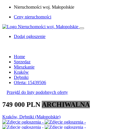
Nieruchomości woj. Małopolskie
Ceny nieruchomości
Dodaj ogłoszenie
Home
Sprzedaz
Mieszkanie
Kraków
Dębniki
Oferta: 15439506
Przejdź do listy podobnych oferty
749 000 PLN
ARCHIWALNA
Kraków, Dębniki (Małopolskie)