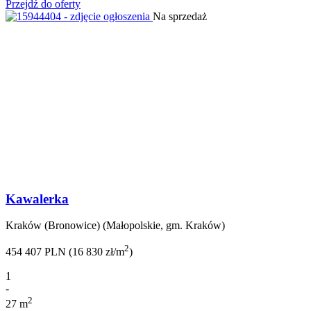
Przejdź do oferty
Na sprzedaż
Kawalerka
Kraków (Bronowice) (Małopolskie, gm. Kraków)
2
454 407 PLN (16 830 zł/m
)
1
-
2
27 m