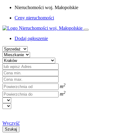
Nieruchomości woj. Małopolskie
Ceny nieruchomości
Dodaj ogłoszenie
2
m
2
m
Wyczyść
Szukaj