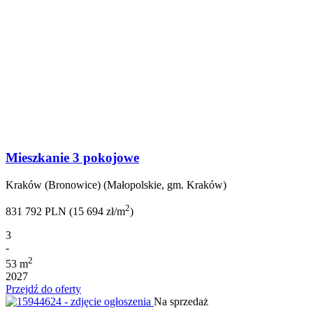
Mieszkanie 3 pokojowe
Kraków (Bronowice) (Małopolskie, gm. Kraków)
2
831 792 PLN (15 694 zł/m
)
3
-
2
53 m
2027
Przejdź do oferty
Na sprzedaż