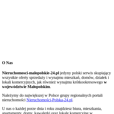
O Nas
Nieruchomosci-malopolskie-24.pl
jedyny polski serwis skupiający
wszystkie oferty sprzedaży i wynajmu mieszkań, domów, działek i
lokali komercyjnych, jak również wynajmu krótkookresowego
w
województwie Małopolskim
.
Należymy do największej w Polsce grupy regionalnych portali
nieruchomości
Nieruchomości-Polska-24.pl
.
U nas o każdej porze dnia i roku znajdziesz biura, mieszkania,
apartamenty, domy, kawalerki oraz lokale komercyjne
w