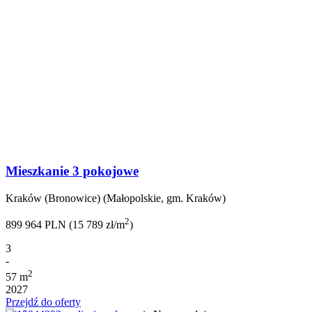
Mieszkanie 3 pokojowe
Kraków (Bronowice) (Małopolskie, gm. Kraków)
2
899 964 PLN (15 789 zł/m
)
3
-
2
57 m
2027
Przejdź do oferty