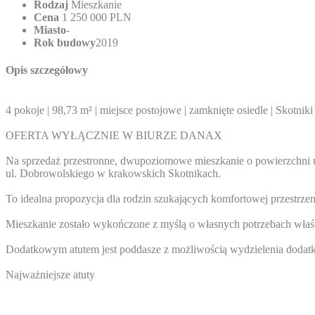
Rodzaj
Mieszkanie
Cena
1 250 000 PLN
Miasto
-
Rok budowy
2019
Opis szczegółowy
4 pokoje | 98,73 m² | miejsce postojowe | zamknięte osiedle | Skotniki
OFERTA WYŁĄCZNIE W BIURZE DANAX
Na sprzedaż przestronne, dwupoziomowe mieszkanie o powierzchni uż
ul. Dobrowolskiego w krakowskich Skotnikach.
To idealna propozycja dla rodzin szukających komfortowej przestrze
Mieszkanie zostało wykończone z myślą o własnych potrzebach właści
Dodatkowym atutem jest poddasze z możliwością wydzielenia dodatk
Najważniejsze atuty