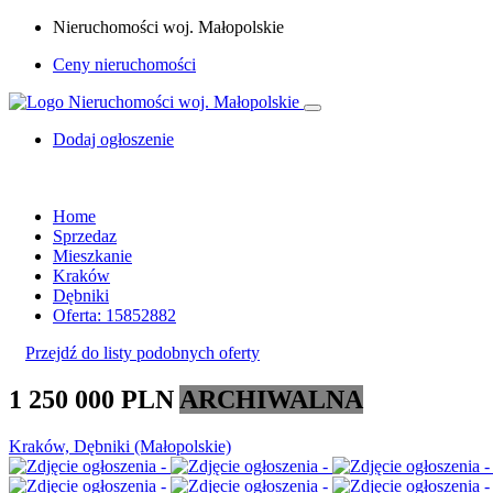
Nieruchomości woj. Małopolskie
Ceny nieruchomości
Dodaj ogłoszenie
Home
Sprzedaz
Mieszkanie
Kraków
Dębniki
Oferta: 15852882
Przejdź do listy podobnych oferty
1 250 000 PLN
ARCHIWALNA
Kraków, Dębniki (Małopolskie)