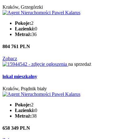
Kraków, Grzegórzki
Pokoje:
2
Łazienki:
0
Metraż:
36
804 761 PLN
Zobacz
na sprzedaż
lokal mieszkalny
Kraków, Prądnik biały
Pokoje:
2
Łazienki:
0
Metraż:
38
658 349 PLN