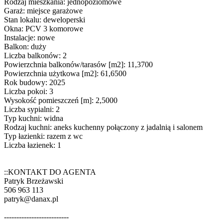
Rodzaj mieszkania: jednopoziomowe
Garaż: miejsce garażowe
Stan lokalu: deweloperski
Okna: PCV 3 komorowe
Instalacje: nowe
Balkon: duży
Liczba balkonów: 2
Powierzchnia balkonów/tarasów [m2]: 11,3700
Powierzchnia użytkowa [m2]: 61,6500
Rok budowy: 2025
Liczba pokoi: 3
Wysokość pomieszczeń [m]: 2,5000
Liczba sypialni: 2
Typ kuchni: widna
Rodzaj kuchni: aneks kuchenny połączony z jadalnią i salonem
Typ łazienki: razem z wc
Liczba łazienek: 1
::KONTAKT DO AGENTA
Patryk Brzeżawski
506 963 113
patryk@danax.pl
--------------------------