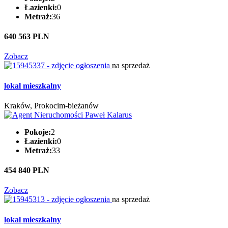
Łazienki:
0
Metraż:
36
640 563 PLN
Zobacz
na sprzedaż
lokal mieszkalny
Kraków, Prokocim-bieżanów
Pokoje:
2
Łazienki:
0
Metraż:
33
454 840 PLN
Zobacz
na sprzedaż
lokal mieszkalny