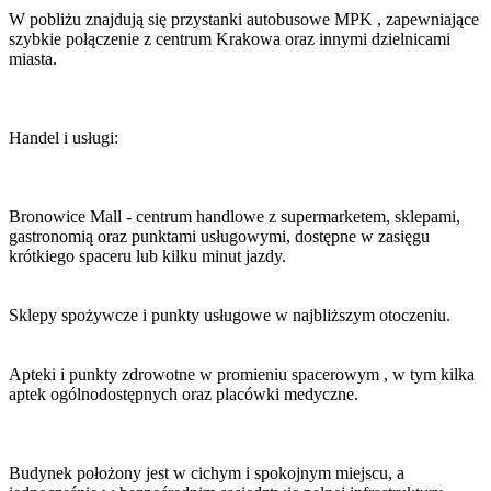
W pobliżu znajdują się przystanki autobusowe MPK , zapewniające
szybkie połączenie z centrum Krakowa oraz innymi dzielnicami
miasta.
Handel i usługi:
Bronowice Mall - centrum handlowe z supermarketem, sklepami,
gastronomią oraz punktami usługowymi, dostępne w zasięgu
krótkiego spaceru lub kilku minut jazdy.
Sklepy spożywcze i punkty usługowe w najbliższym otoczeniu.
Apteki i punkty zdrowotne w promieniu spacerowym , w tym kilka
aptek ogólnodostępnych oraz placówki medyczne.
Budynek położony jest w cichym i spokojnym miejscu, a