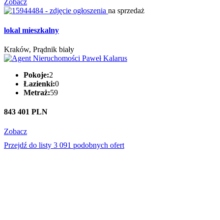
Zobacz
na sprzedaż
lokal mieszkalny
Kraków, Prądnik biały
Pokoje:
2
Łazienki:
0
Metraż:
59
843 401 PLN
Zobacz
Przejdź do listy 3 091 podobnych ofert