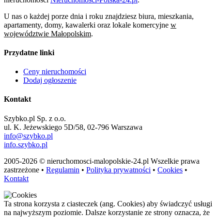
U nas o każdej porze dnia i roku znajdziesz biura, mieszkania,
apartamenty, domy, kawalerki oraz lokale komercyjne
w
województwie Małopolskim
.
Przydatne linki
Ceny nieruchomości
Dodaj ogłoszenie
Kontakt
Szybko.pl Sp. z o.o.
ul. K. Jeżewskiego 5D/58, 02-796 Warszawa
info@szybko.pl
info.szybko.pl
2005-2026 © nieruchomosci-malopolskie-24.pl Wszelkie prawa
zastrzeżone •
Regulamin
•
Polityka prywatności
•
Cookies
•
Kontakt
Ta strona korzysta z ciasteczek (ang. Cookies) aby świadczyć usługi
na najwyższym poziomie. Dalsze korzystanie ze strony oznacza, że