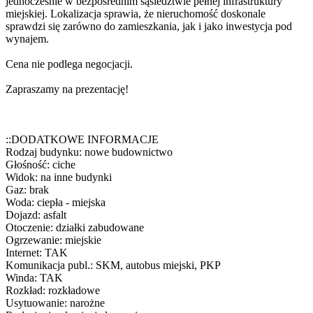
jednocześnie w bezpośrednim sąsiedztwie pełnej infrastruktury
miejskiej. Lokalizacja sprawia, że nieruchomość doskonale
sprawdzi się zarówno do zamieszkania, jak i jako inwestycja pod
wynajem.
Cena nie podlega negocjacji.
Zapraszamy na prezentację!
::DODATKOWE INFORMACJE
Rodzaj budynku: nowe budownictwo
Głośność: ciche
Widok: na inne budynki
Gaz: brak
Woda: ciepła - miejska
Dojazd: asfalt
Otoczenie: działki zabudowane
Ogrzewanie: miejskie
Internet: TAK
Komunikacja publ.: SKM, autobus miejski, PKP
Winda: TAK
Rozkład: rozkładowe
Usytuowanie: narożne