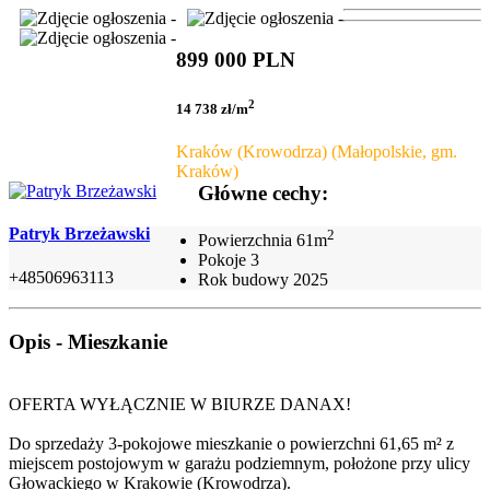
899 000 PLN
2
14 738 zł/m
Kraków (Krowodrza) (Małopolskie, gm.
Kraków)
Główne cechy:
Patryk Brzeżawski
2
Powierzchnia
61m
Pokoje
3
+48506963113
Rok budowy
2025
Opis - Mieszkanie
OFERTA WYŁĄCZNIE W BIURZE DANAX!
Do sprzedaży 3-pokojowe mieszkanie o powierzchni 61,65 m² z
miejscem postojowym w garażu podziemnym, położone przy ulicy
Głowackiego w Krakowie (Krowodrza).