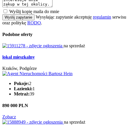
Wyślij kopię maila do mnie
Wysyłając zapytanie akceptuję
regulamin
serwisu
Wyślij zapytanie
oraz politykę
RODO
.
Podobne oferty
na sprzedaż
lokal mieszkalny
Kraków, Podgórze
Pokoje:
2
Łazienki:
1
Metraż:
39
890 000 PLN
Zobacz
na sprzedaż