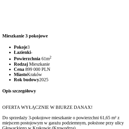
Mieszkanie 3 pokojowe
Pokoje
3
Łazienki
-
2
Powierzchnia
61m
Rodzaj
Mieszkanie
Cena
899 000 PLN
Miasto
Kraków
Rok budowy
2025
Opis szczegółowy
OFERTA WYŁĄCZNIE W BIURZE DANAX!
Do sprzedaży 3-pokojowe mieszkanie o powierzchni 61,65 m² z
miejscem postojowym w garażu podziemnym, położone przy ulicy
Głowackiego w Krakowie (Krowodrza).