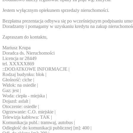
Jestem wyłącznym opiekunem sprzedaży nieruchomości.
Bezpłatna prezentacja odbywa się po wcześniejszym podpisaniu umo
Doradzamy i pomagamy w uzyskaniu kredytu na zakup nieruchomośc
Zapraszam do kontaktu,
Mariusz Krupa
Doradca ds. Nieruchomości
Licencja nr 28449
tel.
XXXXX869
::DODATKOWE INFORMACJE |
Rodzaj budynku: blok |
Głośność: ciche |
Widok: na osiedle |
Gaz: jest |
Woda: ciepła - miejska |
Dojazd: asfalt |
Otoczenie: osiedle |
Ogrzewanie: C.O. miejskie |
Telewizja kablowa: TAK |
Komunikacja publ.: tramwaj, autobus |
Odległość do komunikacji publicznej [m]: 400 |