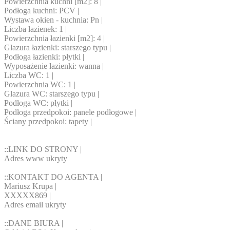
Powierzchnia kuchni [m2]: 8 |
Podłoga kuchni: PCV |
Wystawa okien - kuchnia: Pn |
Liczba łazienek: 1 |
Powierzchnia łazienki [m2]: 4 |
Glazura łazienki: starszego typu |
Podłoga łazienki: płytki |
Wyposażenie łazienki: wanna |
Liczba WC: 1 |
Powierzchnia WC: 1 |
Glazura WC: starszego typu |
Podłoga WC: płytki |
Podłoga przedpokoi: panele podłogowe |
Ściany przedpokoi: tapety |
::LINK DO STRONY |
Adres www ukryty
::KONTAKT DO AGENTA |
Mariusz Krupa |
XXXXX869
|
Adres email ukryty
::DANE BIURA |