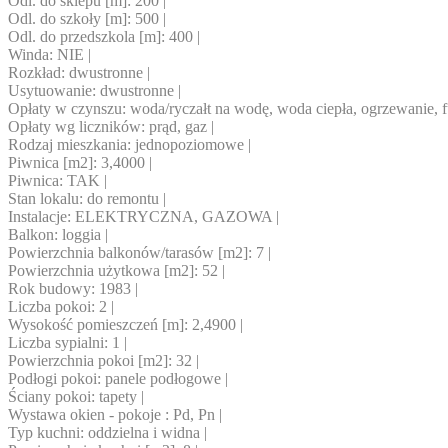
Odl. do sklepu [m]: 200 |
Odl. do szkoły [m]: 500 |
Odl. do przedszkola [m]: 400 |
Winda: NIE |
Rozkład: dwustronne |
Usytuowanie: dwustronne |
Opłaty w czynszu: woda/ryczałt na wodę, woda ciepła, ogrzewanie, f
Opłaty wg liczników: prąd, gaz |
Rodzaj mieszkania: jednopoziomowe |
Piwnica [m2]: 3,4000 |
Piwnica: TAK |
Stan lokalu: do remontu |
Instalacje: ELEKTRYCZNA, GAZOWA |
Balkon: loggia |
Powierzchnia balkonów/tarasów [m2]: 7 |
Powierzchnia użytkowa [m2]: 52 |
Rok budowy: 1983 |
Liczba pokoi: 2 |
Wysokość pomieszczeń [m]: 2,4900 |
Liczba sypialni: 1 |
Powierzchnia pokoi [m2]: 32 |
Podłogi pokoi: panele podłogowe |
Ściany pokoi: tapety |
Wystawa okien - pokoje : Pd, Pn |
Typ kuchni: oddzielna i widna |