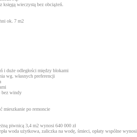
z księgą wieczystą bez obciążeń.
hni ok. 7 m2
eleń i duże odległości między blokami
ia wg. własnych preferencji
a
ami
ro bez windy
ać mieszkanie po remoncie
eżną piwnicą 3,4 m2 wynosi 640 000 zł
iepła woda użytkowa, zaliczka na wodę, śmieci, opłaty wspólne wynosi