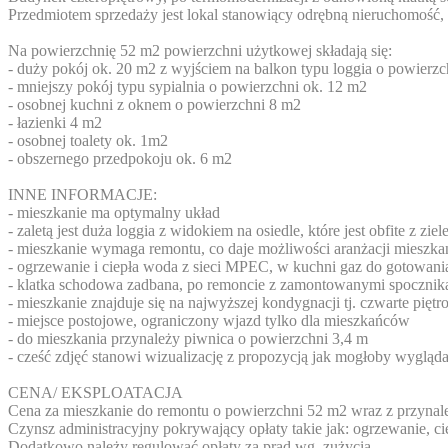
Przedmiotem sprzedaży jest lokal stanowiący odrębną nieruchomość, 
Na powierzchnię 52 m2 powierzchni użytkowej składają się:
- duży pokój ok. 20 m2 z wyjściem na balkon typu loggia o powierzc
- mniejszy pokój typu sypialnia o powierzchni ok. 12 m2
- osobnej kuchni z oknem o powierzchni 8 m2
- łazienki 4 m2
- osobnej toalety ok. 1m2
- obszernego przedpokoju ok. 6 m2
INNE INFORMACJE:
- mieszkanie ma optymalny układ
- zaletą jest duża loggia z widokiem na osiedle, które jest obfite z zi
- mieszkanie wymaga remontu, co daje możliwości aranżacji mieszkan
- ogrzewanie i ciepła woda z sieci MPEC, w kuchni gaz do gotowani
- klatka schodowa zadbana, po remoncie z zamontowanymi spocznik
- mieszkanie znajduje się na najwyższej kondygnacji tj. czwarte pięt
- miejsce postojowe, ograniczony wjazd tylko dla mieszkańców
- do mieszkania przynależy piwnica o powierzchni 3,4 m
- cześć zdjęć stanowi wizualizację z propozycją jak mogłoby wygląd
CENA/ EKSPLOATACJA
Cena za mieszkanie do remontu o powierzchni 52 m2 wraz z przynal
Czynsz administracyjny pokrywający opłaty takie jak: ogrzewanie, c
Dodatkowo należy regulować opłaty za prąd wg. zużycia.