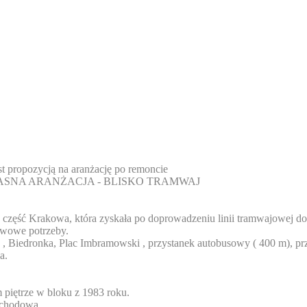
st propozycją na aranżację po remoncie
ŁASNA ARANŻACJA - BLISKO TRAMWAJ
ię część Krakowa, która zyskała po doprowadzeniu linii tramwajowej d
tawowe potrzeby.
an , Biedronka, Plac Imbramowski , przystanek autobusowy ( 400 m), p
a.
 piętrze w bloku z 1983 roku.
schodową.