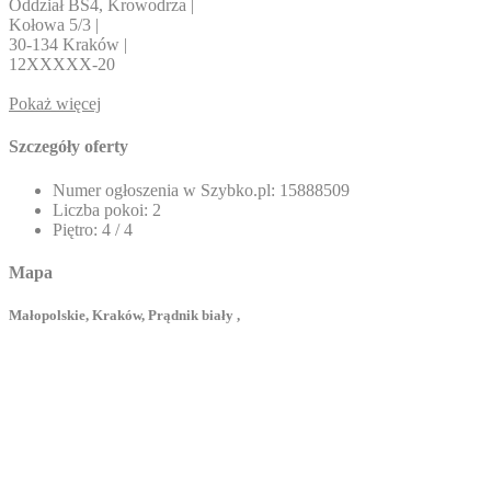
Oddział BS4, Krowodrza |
Kołowa 5/3 |
30-134 Kraków |
12
XXXXX-20
Pokaż więcej
Szczegóły oferty
Numer ogłoszenia w Szybko.pl:
15888509
Liczba pokoi:
2
Piętro:
4 / 4
Mapa
Małopolskie, Kraków, Prądnik biały ,