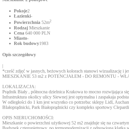
Pokoje
2
Łazienki
-
2
Powierzchnia
52m
Rodzaj
Mieszkanie
Cena
640 000 PLN
Miasto
-
Rok budowy
1983
Opis szczegółowy
|
*cześć zdjęć w jasnych, beżowych kolorach stanowi wizualizację i je
MIESZKANIE 53 m2 z POTENCJAŁEM - DO REMONTU - W
LOKALIZACJA:
Prądnik Biały , północna dzielnica Krakowa to mocno rozwijająca s
Infrastruktura okolicy ulicy Siewnej jest optymalna i zaspakaja pods
W odległości do 1 km jest wszystko co potrzeba: sklepy Lidl, Auch
BIałoprądnicki, Park Białoprądnicki czy kompleks sportowy Clepardi
OPIS NIERUCHOMOŚCI:
Mieszkanie o powierzchni użytkowej 52 m2 znajduje się na czwartym
Budynek czteropiętrowy, po termomodernizacji z odnowioną klatką 