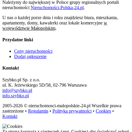
Należymy do największej w Polsce grupy regionalnych portali
nieruchomości
Nieruchomości-Polska-24.pl
.
U nas o każdej porze dnia i roku znajdziesz biura, mieszkania,
apartamenty, domy, kawalerki oraz lokale komercyjne
w
województwie Małopolskim
.
Przydatne linki
Ceny nieruchomości
Dodaj ogłoszenie
Kontakt
Szybko.pl Sp. z o.o.
ul. K. Jeżewskiego 5D/58, 02-796 Warszawa
info@szybko.pl
info.szybko.pl
2005-2026 © nieruchomosci-malopolskie-24.pl Wszelkie prawa
zastrzeżone •
Regulamin
•
Polityka prywatności
•
Cookies
•
Kontakt
Ta strona korzysta z ciasteczek (ang. Cookies) aby świadczyć usługi