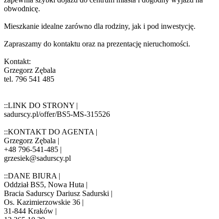
obwodnicę.
Mieszkanie idealne zarówno dla rodziny, jak i pod inwestycję.
Zapraszamy do kontaktu oraz na prezentację nieruchomości.
Kontakt:
Grzegorz Zębala
tel. 796 541 485
::LINK DO STRONY |
sadurscy.pl/offer/BS5-MS-315526
::KONTAKT DO AGENTA |
Grzegorz Zębala |
+48 796-541-485 |
grzesiek@sadurscy.pl
::DANE BIURA |
Oddział BS5, Nowa Huta |
Bracia Sadurscy Dariusz Sadurski |
Os. Kazimierzowskie 36 |
31-844 Kraków |