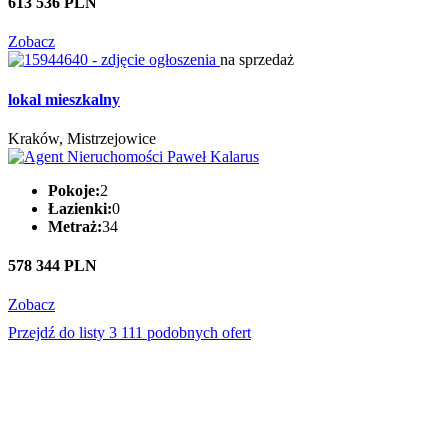
613 536 PLN
Zobacz
na sprzedaż
lokal mieszkalny
Kraków, Mistrzejowice
Pokoje:
2
Łazienki:
0
Metraż:
34
578 344 PLN
Zobacz
Przejdź do listy 3 111 podobnych ofert