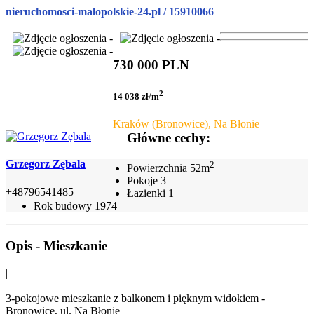
nieruchomosci-malopolskie-24.pl / 15910066
730 000 PLN
2
14 038 zł/m
Kraków (Bronowice), Na Błonie
Główne cechy:
Grzegorz Zębala
2
Powierzchnia
52m
Pokoje
3
+48796541485
Łazienki
1
Rok budowy
1974
Opis - Mieszkanie
|
3-pokojowe mieszkanie z balkonem i pięknym widokiem -
Bronowice, ul. Na Błonie