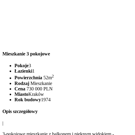
Mieszkanie 3 pokojowe
Pokoje
3
Łazienki
1
2
Powierzchnia
52m
Rodzaj
Mieszkanie
Cena
730 000 PLN
Miasto
Kraków
Rok budowy
1974
Opis szczegółowy
|
3-pokojowe mieszkanie z balkonem i pięknym widokiem -