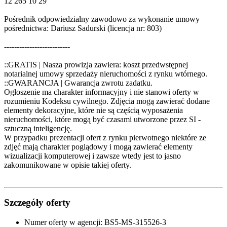
12 265 10 29
Pośrednik odpowiedzialny zawodowo za wykonanie umowy
pośrednictwa: Dariusz Sadurski (licencja nr: 803)
--------------------------
::GRATIS | Nasza prowizja zawiera: koszt przedwstępnej
notarialnej umowy sprzedaży nieruchomości z rynku wtórnego.
::GWARANCJA | Gwarancja zwrotu zadatku.
Ogłoszenie ma charakter informacyjny i nie stanowi oferty w
rozumieniu Kodeksu cywilnego. Zdjęcia mogą zawierać dodane
elementy dekoracyjne, które nie są częścią wyposażenia
nieruchomości, które mogą być czasami utworzone przez SI -
sztuczną inteligencję.
W przypadku prezentacji ofert z rynku pierwotnego niektóre ze
zdjęć mają charakter poglądowy i mogą zawierać elementy
wizualizacji komputerowej i zawsze wtedy jest to jasno
zakomunikowane w opisie takiej oferty.
Szczegóły oferty
Numer oferty w agencji:
BS5-MS-315526-3