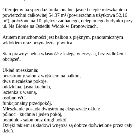
Oferujemy na sprzedaż funkcjonalne, jasne i ciepłe mieszkanie o
powierzchni całkowitej 54,37 m² (powierzchnia użytkowa 52,16
m²), położone na 10. piętrze zadbanego, ocieplonego budynku przy
ul. Na Błonie na Osiedlu Widok w Bronowicach.
Atutem nieruchomości jest balkon z pięknym, panoramicznym
widokiem oraz przynależna piwnica.
Stan prawny: pełna własność z księgą wieczystą, bez zadłużeń i
obciążeń.
Układ mieszkania:
przestronny salon z wyjściem na balkon,
dwa niezależne pokoje,
oddzielna, jasna kuchnia,
łazienka z wanną,
osobne WC,
funkcjonalny przedpokój.
Mieszkanie posiada dwustronną ekspozycję okien:
północ - kuchnia i jeden pokój,
południe - salon oraz drugi pokój.
Dzięki takiemu układowi wnętrza są dobrze doświetlone przez cały
dzień.