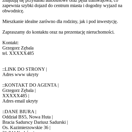
znajdują się przystanki autobusowe oraz pętla tramwajowa, co
zapewnia szybki dojazd do centrum miasta i dogodny wyjazd na
obwodnicę.
Mieszkanie idealne zarówno dla rodziny, jak i pod inwestycję.
Zapraszamy do kontaktu oraz na prezentację nieruchomości.
Kontakt:
Grzegorz Zębala
tel.
XXXXX485
::LINK DO STRONY |
Adres www ukryty
::KONTAKT DO AGENTA |
Grzegorz Zębala |
XXXXX485
|
Adres email ukryty
::DANE BIURA |
Oddział BS5, Nowa Huta |
Bracia Sadurscy Dariusz Sadurski |
Os. Kazimierzowskie 36 |