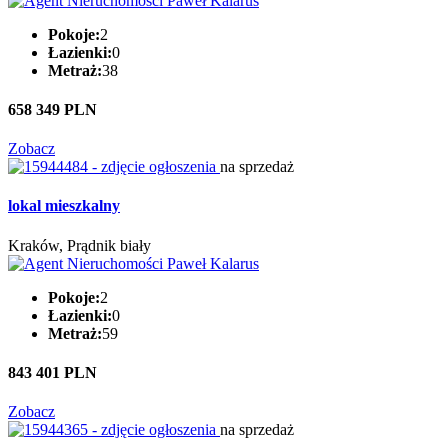
Pokoje:
2
Łazienki:
0
Metraż:
38
658 349 PLN
Zobacz
na sprzedaż
lokal mieszkalny
Kraków, Prądnik biały
Pokoje:
2
Łazienki:
0
Metraż:
59
843 401 PLN
Zobacz
na sprzedaż