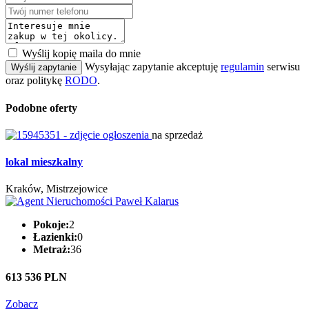
Wyślij kopię maila do mnie
Wysyłając zapytanie akceptuję
regulamin
serwisu
Wyślij zapytanie
oraz politykę
RODO
.
Podobne oferty
na sprzedaż
lokal mieszkalny
Kraków, Mistrzejowice
Pokoje:
2
Łazienki:
0
Metraż:
36
613 536 PLN
Zobacz