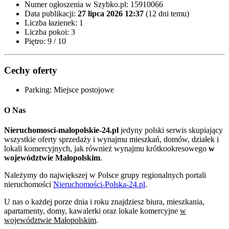
Numer ogłoszenia w Szybko.pl:
15910066
Data publikacji:
27 lipca 2026 12:37
(12 dni temu)
Liczba łazienek:
1
Liczba pokoi:
3
Piętro:
9 / 10
Cechy oferty
Parking:
Miejsce postojowe
O Nas
Nieruchomosci-malopolskie-24.pl
jedyny polski serwis skupiający
wszystkie oferty sprzedaży i wynajmu mieszkań, domów, działek i
lokali komercyjnych, jak również wynajmu krótkookresowego
w
województwie Małopolskim
.
Należymy do największej w Polsce grupy regionalnych portali
nieruchomości
Nieruchomości-Polska-24.pl
.
U nas o każdej porze dnia i roku znajdziesz biura, mieszkania,
apartamenty, domy, kawalerki oraz lokale komercyjne
w
województwie Małopolskim
.