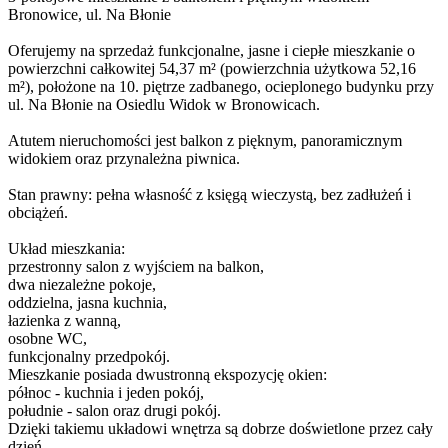
Bronowice, ul. Na Błonie
Oferujemy na sprzedaż funkcjonalne, jasne i ciepłe mieszkanie o
powierzchni całkowitej 54,37 m² (powierzchnia użytkowa 52,16
m²), położone na 10. piętrze zadbanego, ocieplonego budynku przy
ul. Na Błonie na Osiedlu Widok w Bronowicach.
Atutem nieruchomości jest balkon z pięknym, panoramicznym
widokiem oraz przynależna piwnica.
Stan prawny: pełna własność z księgą wieczystą, bez zadłużeń i
obciążeń.
Układ mieszkania:
przestronny salon z wyjściem na balkon,
dwa niezależne pokoje,
oddzielna, jasna kuchnia,
łazienka z wanną,
osobne WC,
funkcjonalny przedpokój.
Mieszkanie posiada dwustronną ekspozycję okien:
północ - kuchnia i jeden pokój,
południe - salon oraz drugi pokój.
Dzięki takiemu układowi wnętrza są dobrze doświetlone przez cały
dzień.