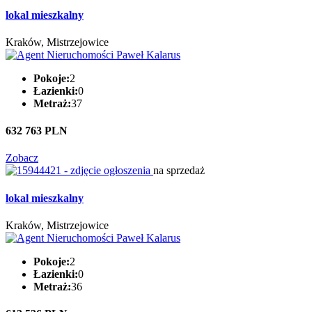
lokal mieszkalny
Kraków, Mistrzejowice
Pokoje:
2
Łazienki:
0
Metraż:
37
632 763 PLN
Zobacz
na sprzedaż
lokal mieszkalny
Kraków, Mistrzejowice
Pokoje:
2
Łazienki:
0
Metraż:
36