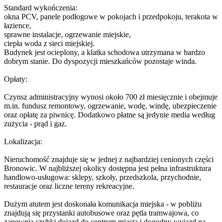
Standard wykończenia:
okna PCV, panele podłogowe w pokojach i przedpokoju, terakota w
łazience,
sprawne instalacje, ogrzewanie miejskie,
ciepła woda z sieci miejskiej.
Budynek jest ocieplony, a klatka schodowa utrzymana w bardzo
dobrym stanie. Do dyspozycji mieszkańców pozostaje winda.
Opłaty:
Czynsz administracyjny wynosi około 700 zł miesięcznie i obejmuje
m.in. fundusz remontowy, ogrzewanie, wodę, windę, ubezpieczenie
oraz opłatę za piwnicę. Dodatkowo płatne są jedynie media według
zużycia - prąd i gaz.
Lokalizacja:
Nieruchomość znajduje się w jednej z najbardziej cenionych części
Bronowic. W najbliższej okolicy dostępna jest pełna infrastruktura
handlowo-usługowa: sklepy, szkoły, przedszkola, przychodnie,
restauracje oraz liczne tereny rekreacyjne.
Dużym atutem jest doskonała komunikacja miejska - w pobliżu
znajdują się przystanki autobusowe oraz pętla tramwajowa, co
zapewnia szybki dojazd do centrum miasta i dogodny wyjazd na