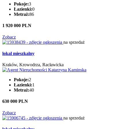
Pokoje:
3
Łazienki:
0
Metraż:
86
1 920 000 PLN
Zobacz
na sprzedaż
lokal mieszkalny
Kraków, Krowodrza, Racławicka
Pokoje:
2
Łazienki:
1
Metraż:
40
630 000 PLN
Zobacz
na sprzedaż