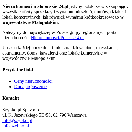
Nieruchomosci-malopolskie-24.pl
jedyny polski serwis skupiający
wszystkie oferty sprzedaży i wynajmu mieszkań, domów, działek i
lokali komercyjnych, jak również wynajmu krótkookresowego
w
województwie Małopolskim
.
Należymy do największej w Polsce grupy regionalnych portali
nieruchomości
Nieruchomości-Polska-24.pl
.
U nas o każdej porze dnia i roku znajdziesz biura, mieszkania,
apartamenty, domy, kawalerki oraz lokale komercyjne
w
województwie Małopolskim
.
Przydatne linki
Ceny nieruchomości
Dodaj ogłoszenie
Kontakt
Szybko.pl Sp. z o.o.
ul. K. Jeżewskiego 5D/58, 02-796 Warszawa
info@szybko.pl
info.szybko.pl