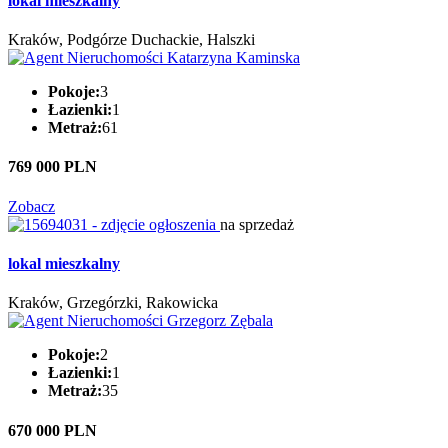
lokal mieszkalny
Kraków, Podgórze Duchackie, Halszki
Pokoje:
3
Łazienki:
1
Metraż:
61
769 000 PLN
Zobacz
na sprzedaż
lokal mieszkalny
Kraków, Grzegórzki, Rakowicka
Pokoje:
2
Łazienki:
1
Metraż:
35
670 000 PLN