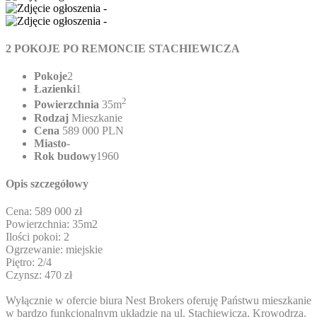
2 POKOJE PO REMONCIE STACHIEWICZA
Pokoje
2
Łazienki
1
2
Powierzchnia
35m
Rodzaj
Mieszkanie
Cena
589 000 PLN
Miasto
-
Rok budowy
1960
Opis szczegółowy
Cena: 589 000 zł
Powierzchnia: 35m2
Ilości pokoi: 2
Ogrzewanie: miejskie
Piętro: 2/4
Czynsz: 470 zł
Wyłącznie w ofercie biura Nest Brokers oferuję Państwu mieszkanie
w bardzo funkcjonalnym układzie na ul. Stachiewicza, Krowodrza.