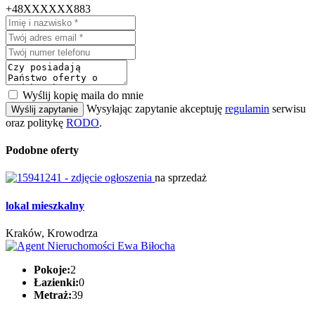
+48XXXXXX883
Wyślij kopię maila do mnie
Wysyłając zapytanie akceptuję
regulamin
serwisu
Wyślij zapytanie
oraz politykę
RODO
.
Podobne oferty
na sprzedaż
lokal mieszkalny
Kraków, Krowodrza
Pokoje:
2
Łazienki:
0
Metraż:
39