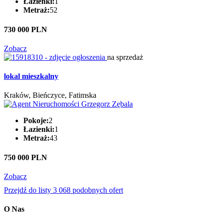
Łazienki:
1
Metraż:
52
730 000 PLN
Zobacz
na sprzedaż
lokal mieszkalny
Kraków, Bieńczyce, Fatimska
Pokoje:
2
Łazienki:
1
Metraż:
43
750 000 PLN
Zobacz
Przejdź do listy 3 068 podobnych ofert
O Nas