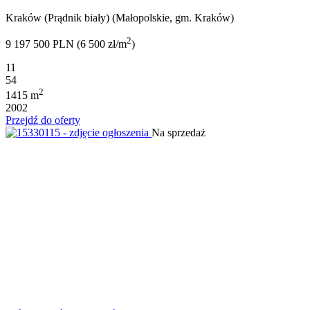
Kraków (Prądnik biały) (Małopolskie, gm. Kraków)
2
9 197 500 PLN (6 500 zł/m
)
11
54
2
1415 m
2002
Przejdź do oferty
Na sprzedaż