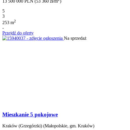
13 500 000 PLN (53 360 zł/m
)
5
3
2
253 m
-
Przejdź do oferty
Na sprzedaż
Mieszkanie 5 pokojowe
Kraków (Grzegórzki) (Małopolskie, gm. Kraków)