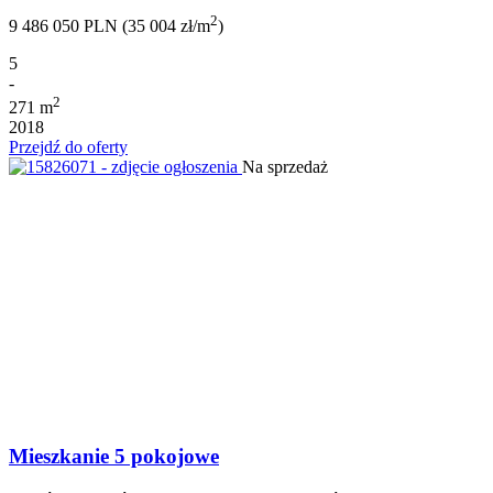
2
9 486 050 PLN (35 004 zł/m
)
5
-
2
271 m
2018
Przejdź do oferty
Na sprzedaż
Mieszkanie 5 pokojowe